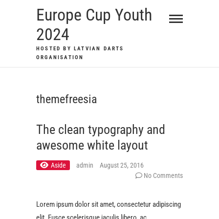
Skip
Europe Cup Youth
to
2024
content
HOSTED BY LATVIAN DARTS
ORGANISATION
themefreesia
The clean typography and
awesome white layout
Aside
admin
August 25, 2016
No Comments
Lorem ipsum dolor sit amet, consectetur adipiscing
elit. Fusce scelerisque iaculis libero, ac